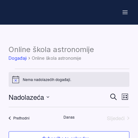
Skip
to
content
Online škola astronomije
Događaji
Online škola astronomije
Događaji
Nema nadolazećih događaji.
Notice
Nadolazeća
Događaji
Doga
Pretraži
Popis
pretraga
navig
Odaberite
datum.
i
pogle
Danas
Sljedeći
Događaji
Prethodni
navigacija
Događaji
pregleda