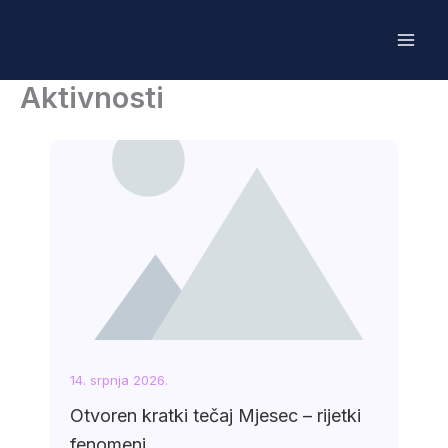
Skip
to
content
Aktivnosti
14. srpnja 2026.
Otvoren kratki tečaj Mjesec – rijetki
fenomeni