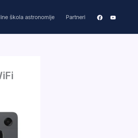
ine škola astronomije
Partneri
iFi