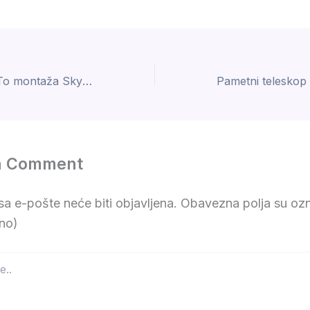
Ekvatorijalna GoTo montaža Skywatcher Wave 150i
a Comment
a e-pošte neće biti objavljena.
Obavezna polja su oz
no)