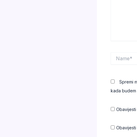
Name*
Spremi m
kada budem 
Obavijest
Obavijest