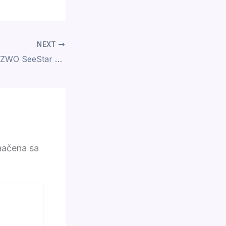
NEXT
Pametni teleskop ZWO SeeStar S50
načena sa