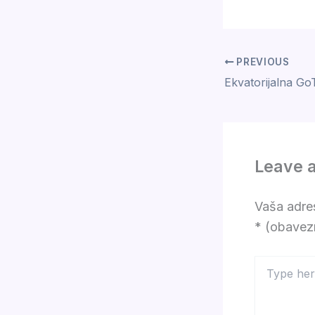
PREVIOUS
Leave 
Vaša adres
* (obavez
Type
here..