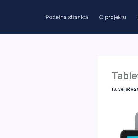
Skip
to
Početna stranica
O projektu
content
Table
19. veljače 