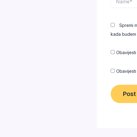
Spremi m
kada budem 
Obavijest
Obavijest