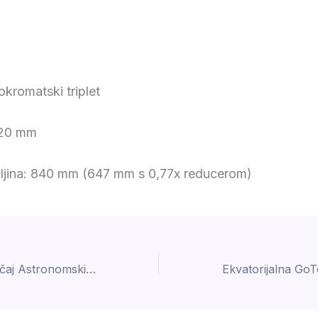
okromatski triplet
120 mm
aljina: 840 mm (647 mm s 0,77x reducerom)
Otvoren kratki tečaj Astronomski instrumenti