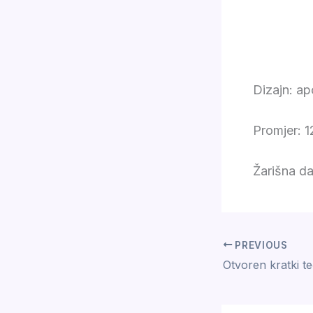
Dizajn: ap
Promjer: 
Žarišna d
PREVIOUS