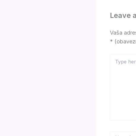
Leave 
Vaša adres
* (obavez
Type
here..
Name*