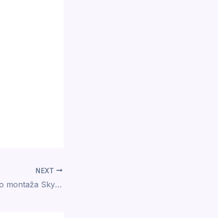
NEXT
Ekvatorijalna GoTo montaža Skywatcher Wave 150i