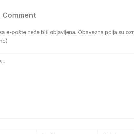
a Comment
a e-pošte neće biti objavljena.
Obavezna polja su oz
no)
Email*
Website