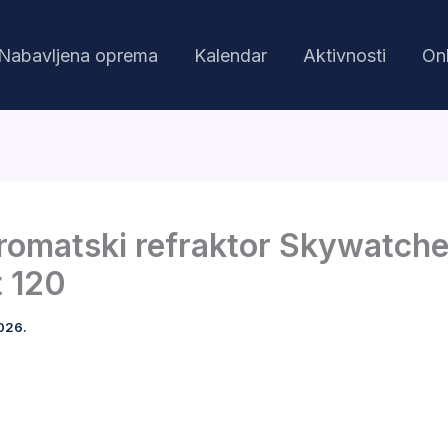
Nabavljena oprema
Kalendar
Aktivnosti
Onl
omatski refraktor Skywatche
t 120
2026.