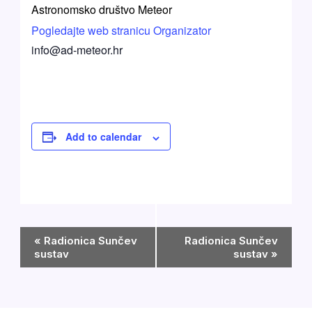
Astronomsko društvo Meteor
Pogledajte web stranicu Organizator
info@ad-meteor.hr
Add to calendar
Događaj
«
Radionica Sunčev
Radionica Sunčev
Navigation
sustav
sustav
»